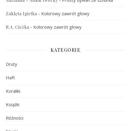
-
Prosty dywan ze sznurka
Adrianna - Adzik tworzy
-
Kolorowy zawrót głowy
Zaklęta Igiełka
-
Kolorowy zawrót głowy
R.A. Cieżka
KATEGORIE
Druty
Haft
Koraliki
Książki
Różności