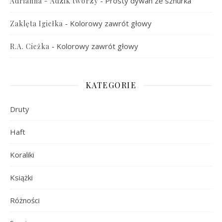
-
Prosty dywan ze sznurka
Adrianna - Adzik tworzy
-
Kolorowy zawrót głowy
Zaklęta Igiełka
-
Kolorowy zawrót głowy
R.A. Cieżka
KATEGORIE
Druty
Haft
Koraliki
Książki
Różności