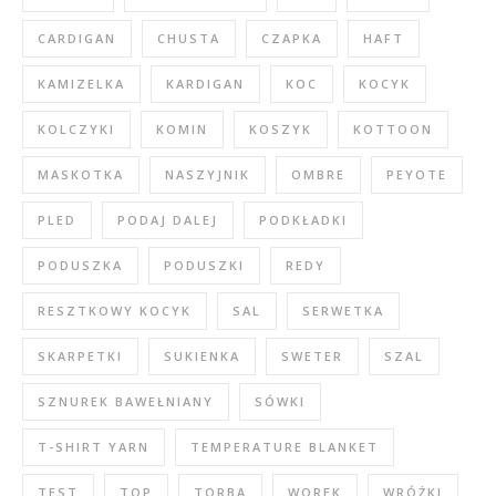
CARDIGAN
CHUSTA
CZAPKA
HAFT
KAMIZELKA
KARDIGAN
KOC
KOCYK
KOLCZYKI
KOMIN
KOSZYK
KOTTOON
MASKOTKA
NASZYJNIK
OMBRE
PEYOTE
PLED
PODAJ DALEJ
PODKŁADKI
PODUSZKA
PODUSZKI
REDY
RESZTKOWY KOCYK
SAL
SERWETKA
SKARPETKI
SUKIENKA
SWETER
SZAL
SZNUREK BAWEŁNIANY
SÓWKI
T-SHIRT YARN
TEMPERATURE BLANKET
TEST
TOP
TORBA
WOREK
WRÓŻKI