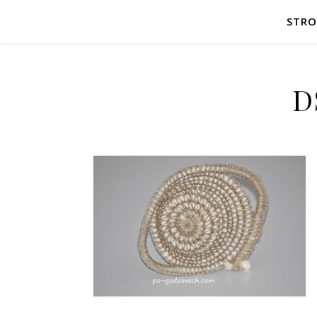
STR
D