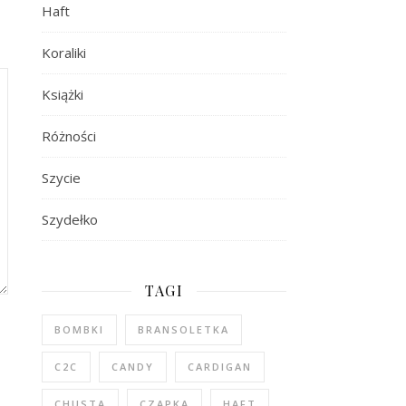
Haft
Koraliki
Książki
Różności
Szycie
Szydełko
TAGI
BOMBKI
BRANSOLETKA
C2C
CANDY
CARDIGAN
CHUSTA
CZAPKA
HAFT