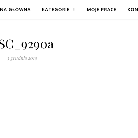
ONA GŁÓWNA
KATEGORIE
MOJE PRACE
KON
SC_9290a
3 grudnia 2019