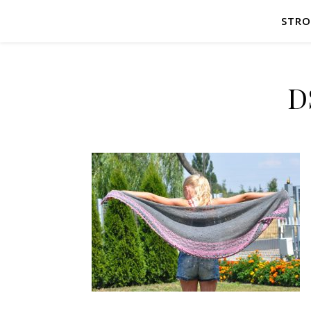
STR
D