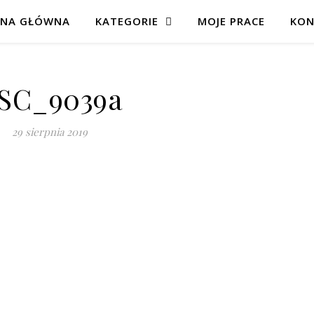
ONA GŁÓWNA
KATEGORIE
MOJE PRACE
KON
SC_9039a
29 sierpnia 2019