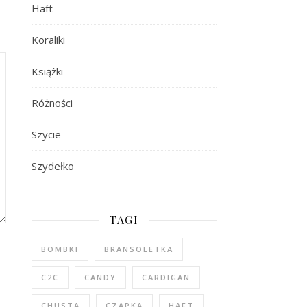
Haft
Koraliki
Książki
Różności
Szycie
Szydełko
TAGI
BOMBKI
BRANSOLETKA
C2C
CANDY
CARDIGAN
CHUSTA
CZAPKA
HAFT