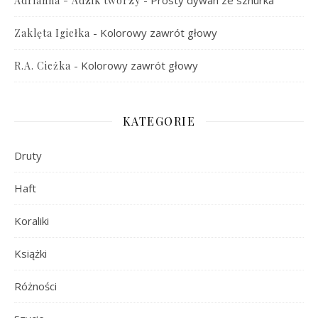
-
Prosty dywan ze sznurka
Adrianna - Adzik tworzy
-
Kolorowy zawrót głowy
Zaklęta Igiełka
-
Kolorowy zawrót głowy
R.A. Cieżka
KATEGORIE
Druty
Haft
Koraliki
Książki
Różności