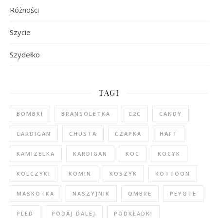
Różności
Szycie
Szydełko
TAGI
BOMBKI
BRANSOLETKA
C2C
CANDY
CARDIGAN
CHUSTA
CZAPKA
HAFT
KAMIZELKA
KARDIGAN
KOC
KOCYK
KOLCZYKI
KOMIN
KOSZYK
KOTTOON
MASKOTKA
NASZYJNIK
OMBRE
PEYOTE
PLED
PODAJ DALEJ
PODKŁADKI