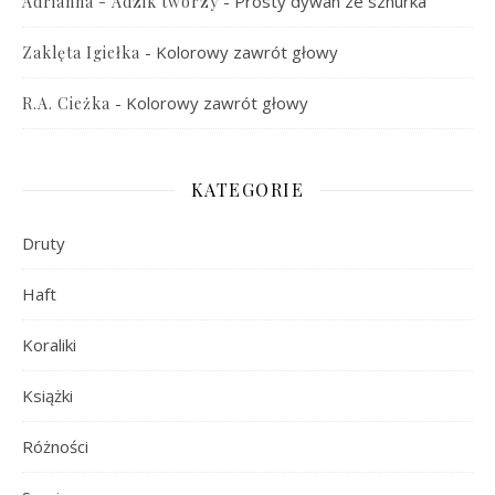
-
Prosty dywan ze sznurka
Adrianna - Adzik tworzy
-
Kolorowy zawrót głowy
Zaklęta Igiełka
-
Kolorowy zawrót głowy
R.A. Cieżka
KATEGORIE
Druty
Haft
Koraliki
Książki
Różności