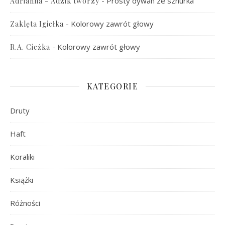
-
Prosty dywan ze sznurka
Adrianna - Adzik tworzy
-
Kolorowy zawrót głowy
Zaklęta Igiełka
-
Kolorowy zawrót głowy
R.A. Cieżka
KATEGORIE
Druty
Haft
Koraliki
Książki
Różności