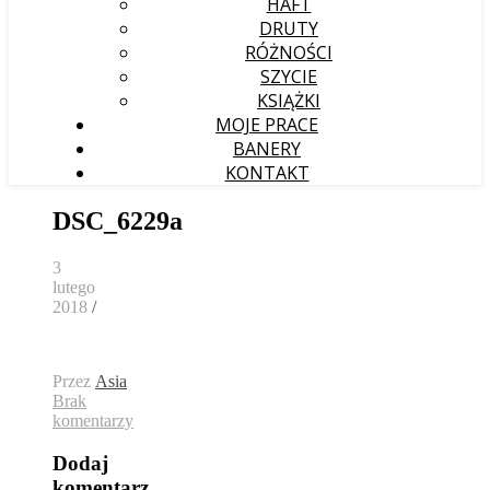
HAFT
DRUTY
RÓŻNOŚCI
SZYCIE
KSIĄŻKI
MOJE PRACE
BANERY
KONTAKT
DSC_6229a
3
lutego
2018
/
Przez
Asia
Brak
komentarzy
Dodaj
komentarz