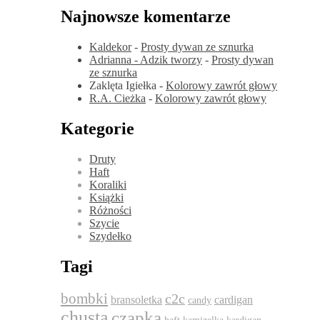
Najnowsze komentarze
Kaldekor
-
Prosty dywan ze sznurka
Adrianna - Adzik tworzy
-
Prosty dywan
ze sznurka
Zaklęta Igiełka
-
Kolorowy zawrót głowy
R.A. Cieżka
-
Kolorowy zawrót głowy
Kategorie
Druty
Haft
Koraliki
Książki
Różności
Szycie
Szydełko
Tagi
bombki
c2c
bransoletka
cardigan
candy
chusta
czapka