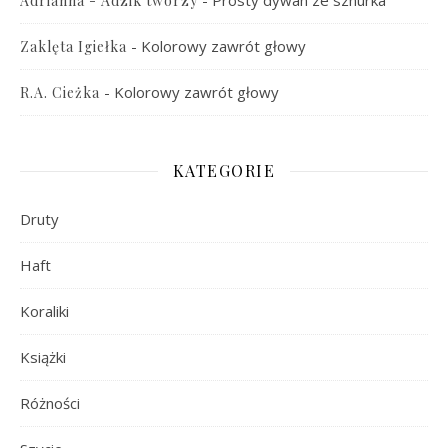
-
Prosty dywan ze sznurka
Adrianna - Adzik tworzy
-
Kolorowy zawrót głowy
Zaklęta Igiełka
-
Kolorowy zawrót głowy
R.A. Cieżka
KATEGORIE
Druty
Haft
Koraliki
Książki
Różności