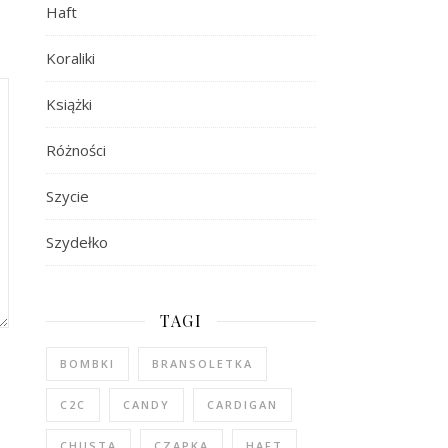
Haft
Koraliki
Książki
Różności
Szycie
Szydełko
TAGI
BOMBKI
BRANSOLETKA
C2C
CANDY
CARDIGAN
CHUSTA
CZAPKA
HAFT