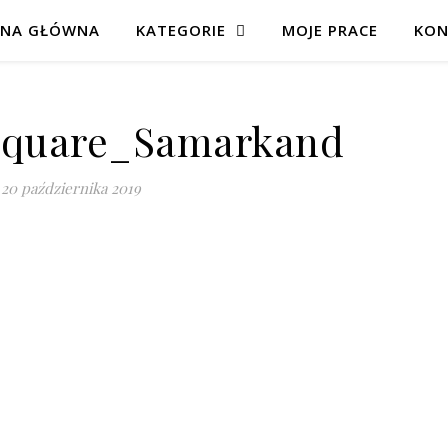
ONA GŁÓWNA
KATEGORIE
MOJE PRACE
KON
square_Samarkand
20 października 2019