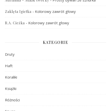
-
Prosty dywan ze sznurka
Adrianna - Adzik tworzy
-
Kolorowy zawrót głowy
Zaklęta Igiełka
-
Kolorowy zawrót głowy
R.A. Cieżka
KATEGORIE
Druty
Haft
Koraliki
Książki
Różności