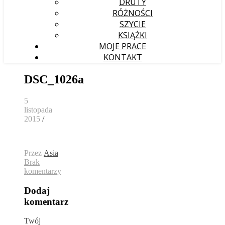
DRUTY
RÓŻNOŚCI
SZYCIE
KSIĄŻKI
MOJE PRACE
KONTAKT
DSC_1026a
5
listopada
2015
/
Przez
Asia
Brak
komentarzy
Dodaj
komentarz
Twój