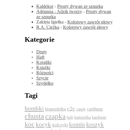
Kaldekor
-
Prosty dywan ze sznurka
Adrianna - Adzik tworzy
-
Prosty dywan
ze sznurka
Zaklęta Igiełka
-
Kolorowy zawrót głowy
R.A. Cieżka
-
Kolorowy zawrót głowy
Kategorie
Druty
Haft
Koraliki
Książki
Różności
Szycie
Szydełko
Tagi
bombki
c2c
bransoletka
cardigan
candy
chusta
czapka
haft
kamizelka
kardigan
koc
komin
kocyk
koszyk
kolczyki