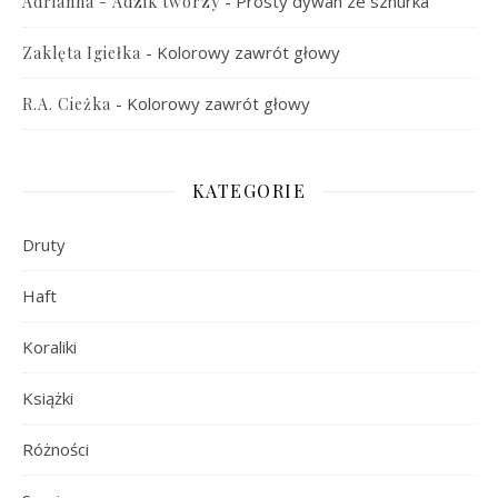
-
Prosty dywan ze sznurka
Adrianna - Adzik tworzy
-
Kolorowy zawrót głowy
Zaklęta Igiełka
-
Kolorowy zawrót głowy
R.A. Cieżka
KATEGORIE
Druty
Haft
Koraliki
Książki
Różności