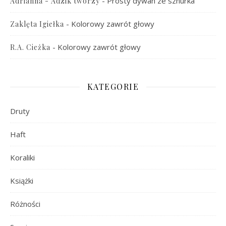
-
Prosty dywan ze sznurka
Adrianna - Adzik tworzy
-
Kolorowy zawrót głowy
Zaklęta Igiełka
-
Kolorowy zawrót głowy
R.A. Cieżka
KATEGORIE
Druty
Haft
Koraliki
Książki
Różności