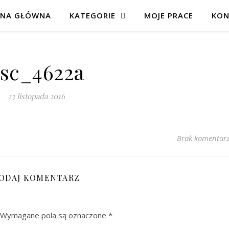
ONA GŁÓWNA
KATEGORIE
MOJE PRACE
KON
sc_4622a
23 listopada 2016
Brak komentar
ODAJ KOMENTARZ
Wymagane pola są oznaczone
*