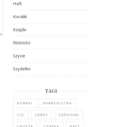
Haft
Koraliki
Książki
Różności
Szycie
Szydełko
TAGI
BOMBKI
BRANSOLETKA
C2C
CANDY
CARDIGAN
CHUSTA
CZAPKA
HAFT