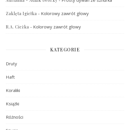
-
Prosty dywan ze sznurka
Adrianna - Adzik tworzy
-
Kolorowy zawrót głowy
Zaklęta Igiełka
-
Kolorowy zawrót głowy
R.A. Cieżka
KATEGORIE
Druty
Haft
Koraliki
Książki
Różności