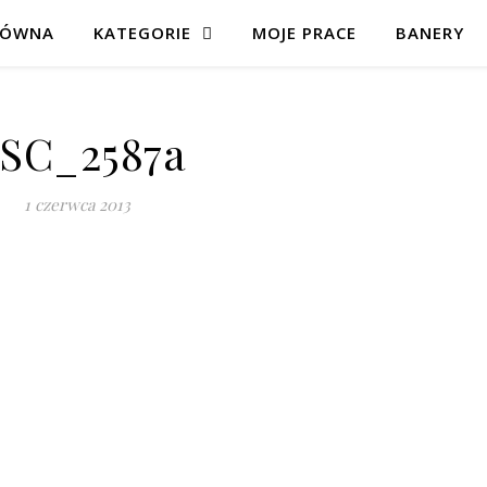
ŁÓWNA
KATEGORIE
MOJE PRACE
BANERY
SC_2587a
1 czerwca 2013