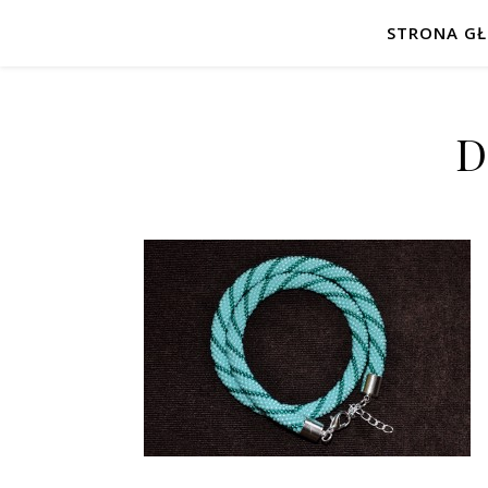
STRONA G
D