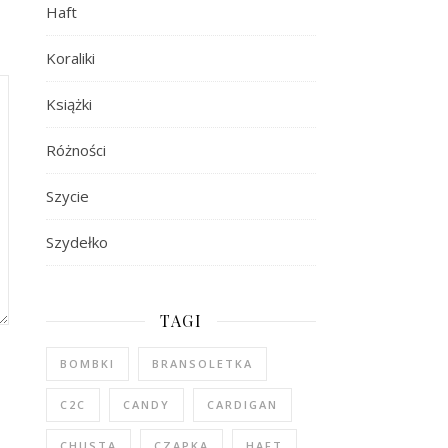
Haft
Koraliki
Książki
Różności
Szycie
Szydełko
TAGI
BOMBKI
BRANSOLETKA
C2C
CANDY
CARDIGAN
CHUSTA
CZAPKA
HAFT