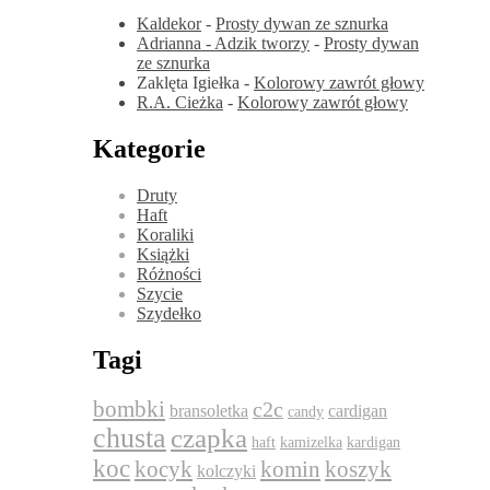
Kaldekor
-
Prosty dywan ze sznurka
Adrianna - Adzik tworzy
-
Prosty dywan
ze sznurka
Zaklęta Igiełka
-
Kolorowy zawrót głowy
R.A. Cieżka
-
Kolorowy zawrót głowy
Kategorie
Druty
Haft
Koraliki
Książki
Różności
Szycie
Szydełko
Tagi
bombki
c2c
bransoletka
cardigan
candy
chusta
czapka
haft
kamizelka
kardigan
koc
komin
kocyk
koszyk
kolczyki