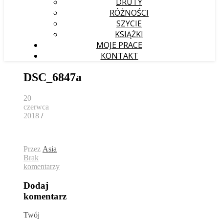
DRUTY
RÓŻNOŚCI
SZYCIE
KSIĄŻKI
MOJE PRACE
KONTAKT
DSC_6847a
20
czerwca
2018
/
Przez
Asia
Brak
komentarzy
Dodaj
komentarz
Twój