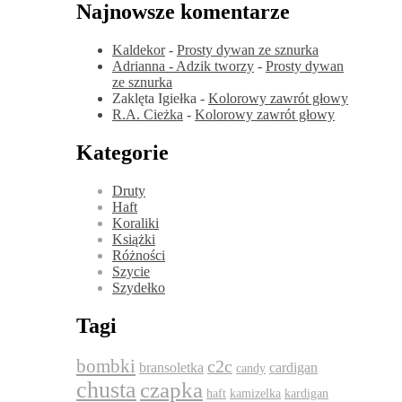
Najnowsze komentarze
Kaldekor
-
Prosty dywan ze sznurka
Adrianna - Adzik tworzy
-
Prosty dywan
ze sznurka
Zaklęta Igiełka
-
Kolorowy zawrót głowy
R.A. Cieżka
-
Kolorowy zawrót głowy
Kategorie
Druty
Haft
Koraliki
Książki
Różności
Szycie
Szydełko
Tagi
bombki
c2c
bransoletka
cardigan
candy
chusta
czapka
haft
kamizelka
kardigan