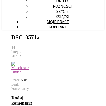
DRUTY
RÓŻNOŚCI
SZYCIE
KSIĄŻKI
MOJE PRACE
KONTAKT
DSC_0571a
14
lutego
2021
/
Przez
Asia
Brak
komentarzy
Dodaj
komentarz