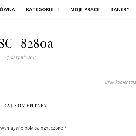
ŁÓWNA
KATEGORIE
MOJE PRACE
BANERY
SC_8280a
7 sierpnia 2015
Brak komentar
ODAJ KOMENTARZ
Wymagane pola są oznaczone
*