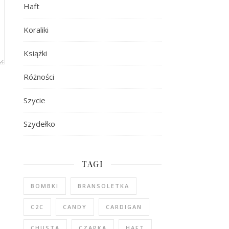
Haft
Koraliki
Książki
Różności
Szycie
Szydełko
TAGI
BOMBKI
BRANSOLETKA
C2C
CANDY
CARDIGAN
CHUSTA
CZAPKA
HAFT