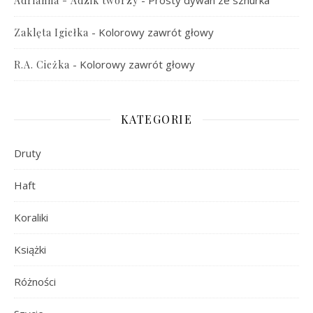
-
Prosty dywan ze sznurka
Adrianna - Adzik tworzy
-
Kolorowy zawrót głowy
Zaklęta Igiełka
-
Kolorowy zawrót głowy
R.A. Cieżka
KATEGORIE
Druty
Haft
Koraliki
Książki
Różności