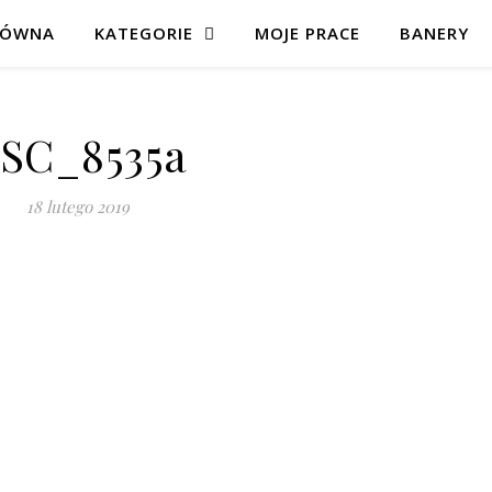
ŁÓWNA
KATEGORIE
MOJE PRACE
BANERY
SC_8535a
18 lutego 2019