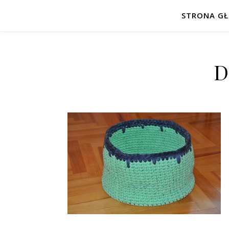
STRONA G
D