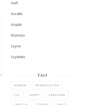
Haft
Koraliki
Książki
Różności
Szycie
Szydełko
TAGI
BOMBKI
BRANSOLETKA
C2C
CANDY
CARDIGAN
CHUSTA
CZAPKA
HAFT