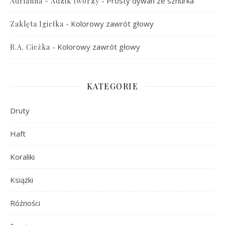
-
Prosty dywan ze sznurka
Adrianna - Adzik tworzy
-
Kolorowy zawrót głowy
Zaklęta Igiełka
-
Kolorowy zawrót głowy
R.A. Cieżka
KATEGORIE
Druty
Haft
Koraliki
Książki
Różności