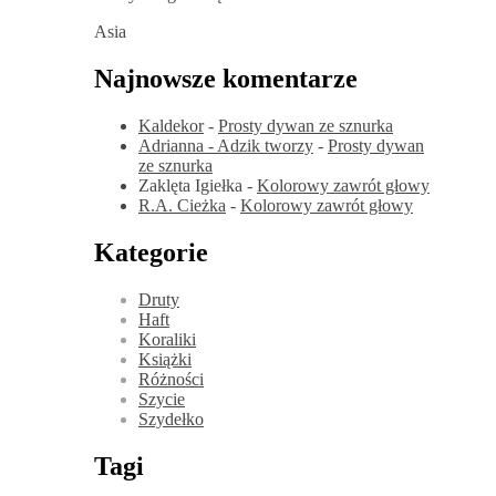
Asia
Najnowsze komentarze
Kaldekor
-
Prosty dywan ze sznurka
Adrianna - Adzik tworzy
-
Prosty dywan
ze sznurka
Zaklęta Igiełka
-
Kolorowy zawrót głowy
R.A. Cieżka
-
Kolorowy zawrót głowy
Kategorie
Druty
Haft
Koraliki
Książki
Różności
Szycie
Szydełko
Tagi