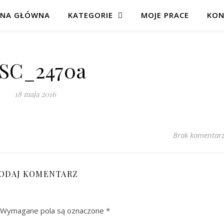
ONA GŁÓWNA
KATEGORIE
MOJE PRACE
KON
SC_2470a
18 maja 2016
Brak komentar
ODAJ KOMENTARZ
Wymagane pola są oznaczone
*