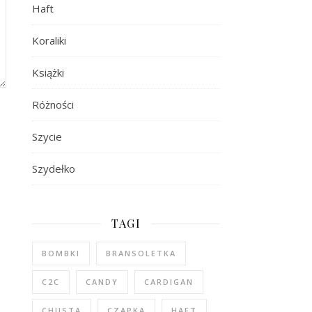
Haft
Koraliki
Książki
Różności
Szycie
Szydełko
TAGI
BOMBKI
BRANSOLETKA
C2C
CANDY
CARDIGAN
CHUSTA
CZAPKA
HAFT