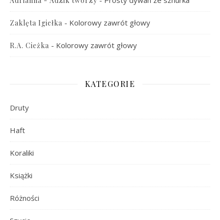
-
Prosty dywan ze sznurka
Adrianna - Adzik tworzy
-
Kolorowy zawrót głowy
Zaklęta Igiełka
-
Kolorowy zawrót głowy
R.A. Cieżka
KATEGORIE
Druty
Haft
Koraliki
Książki
Różności