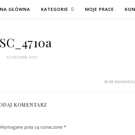
ONA GŁÓWNA
KATEGORIE
MOJE PRACE
KON
SC_4710a
15 stycznia 2017
Brak komentar
ODAJ KOMENTARZ
Wymagane pola są oznaczone
*