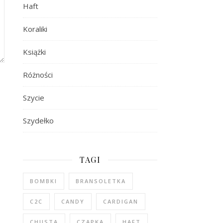
Haft
Koraliki
Książki
Różności
Szycie
Szydełko
TAGI
BOMBKI
BRANSOLETKA
C2C
CANDY
CARDIGAN
CHUSTA
CZAPKA
HAFT