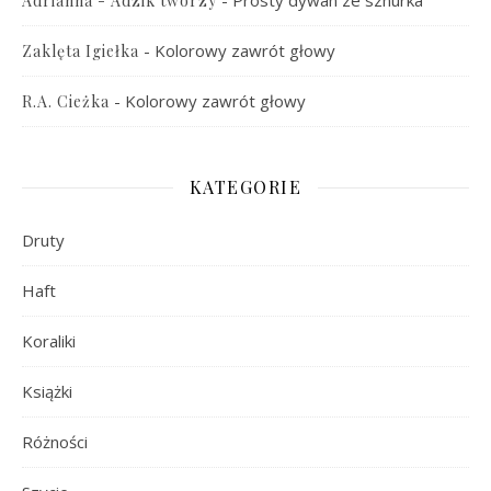
-
Prosty dywan ze sznurka
Adrianna - Adzik tworzy
-
Kolorowy zawrót głowy
Zaklęta Igiełka
-
Kolorowy zawrót głowy
R.A. Cieżka
KATEGORIE
Druty
Haft
Koraliki
Książki
Różności