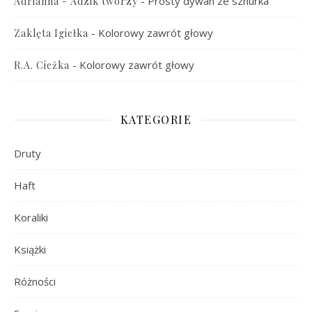
-
Prosty dywan ze sznurka
Adrianna - Adzik tworzy
-
Kolorowy zawrót głowy
Zaklęta Igiełka
-
Kolorowy zawrót głowy
R.A. Cieżka
KATEGORIE
Druty
Haft
Koraliki
Książki
Różności