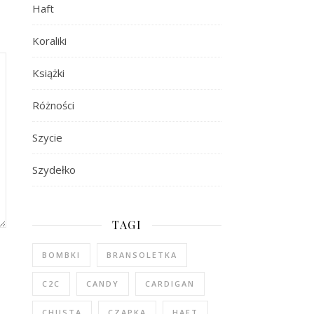
Haft
Koraliki
Książki
Różności
Szycie
Szydełko
TAGI
BOMBKI
BRANSOLETKA
C2C
CANDY
CARDIGAN
CHUSTA
CZAPKA
HAFT