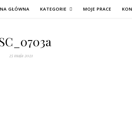
ONA GŁÓWNA
KATEGORIE
MOJE PRACE
KON
SC_0703a
25 maja 2021