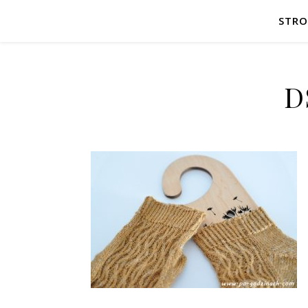
STR
D