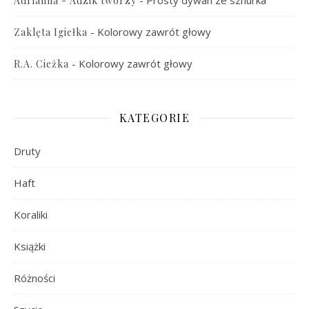
-
Prosty dywan ze sznurka
Adrianna - Adzik tworzy
-
Kolorowy zawrót głowy
Zaklęta Igiełka
-
Kolorowy zawrót głowy
R.A. Cieżka
KATEGORIE
Druty
Haft
Koraliki
Książki
Różności