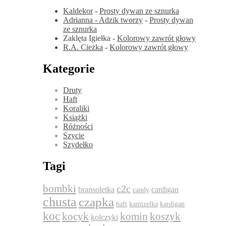
Kaldekor
-
Prosty dywan ze sznurka
Adrianna - Adzik tworzy
-
Prosty dywan
ze sznurka
Zaklęta Igiełka
-
Kolorowy zawrót głowy
R.A. Cieżka
-
Kolorowy zawrót głowy
Kategorie
Druty
Haft
Koraliki
Książki
Różności
Szycie
Szydełko
Tagi
bombki
c2c
bransoletka
cardigan
candy
chusta
czapka
haft
kamizelka
kardigan
koc
komin
kocyk
koszyk
kolczyki