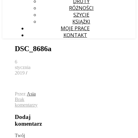
DRUTY
RÓŻNOŚCI
SZYCIE
KSIĄŻKI
MOJE PRACE
KONTAKT
DSC_8686a
6
stycznia
2019
/
Przez
Asia
Brak
komentarzy
Dodaj
komentarz
Twój