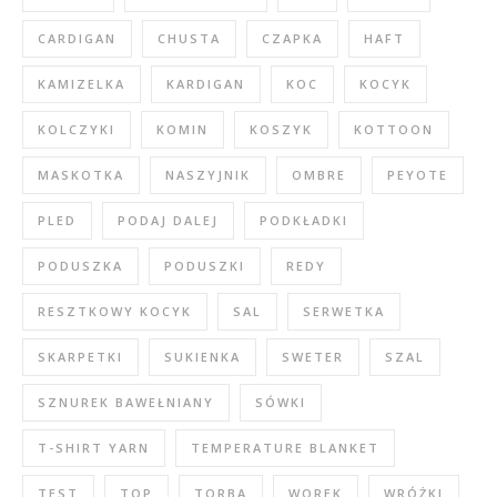
CARDIGAN
CHUSTA
CZAPKA
HAFT
KAMIZELKA
KARDIGAN
KOC
KOCYK
KOLCZYKI
KOMIN
KOSZYK
KOTTOON
MASKOTKA
NASZYJNIK
OMBRE
PEYOTE
PLED
PODAJ DALEJ
PODKŁADKI
PODUSZKA
PODUSZKI
REDY
RESZTKOWY KOCYK
SAL
SERWETKA
SKARPETKI
SUKIENKA
SWETER
SZAL
SZNUREK BAWEŁNIANY
SÓWKI
T-SHIRT YARN
TEMPERATURE BLANKET
TEST
TOP
TORBA
WOREK
WRÓŻKI