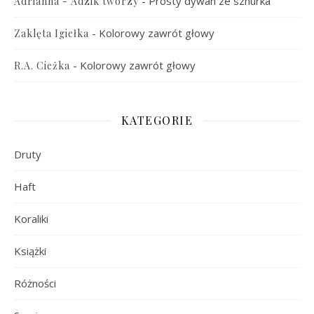
-
Prosty dywan ze sznurka
Adrianna - Adzik tworzy
-
Kolorowy zawrót głowy
Zaklęta Igiełka
-
Kolorowy zawrót głowy
R.A. Cieżka
KATEGORIE
Druty
Haft
Koraliki
Książki
Różności