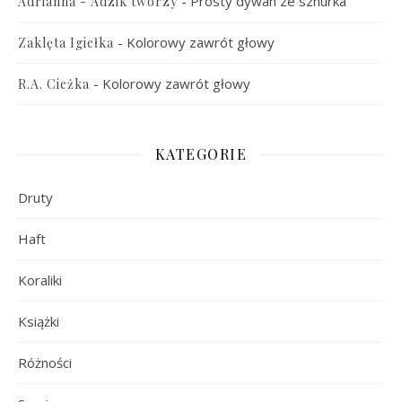
-
Prosty dywan ze sznurka
Adrianna - Adzik tworzy
-
Kolorowy zawrót głowy
Zaklęta Igiełka
-
Kolorowy zawrót głowy
R.A. Cieżka
KATEGORIE
Druty
Haft
Koraliki
Książki
Różności