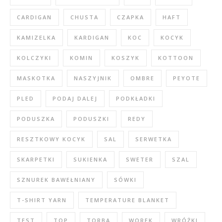
CARDIGAN
CHUSTA
CZAPKA
HAFT
KAMIZELKA
KARDIGAN
KOC
KOCYK
KOLCZYKI
KOMIN
KOSZYK
KOTTOON
MASKOTKA
NASZYJNIK
OMBRE
PEYOTE
PLED
PODAJ DALEJ
PODKŁADKI
PODUSZKA
PODUSZKI
REDY
RESZTKOWY KOCYK
SAL
SERWETKA
SKARPETKI
SUKIENKA
SWETER
SZAL
SZNUREK BAWEŁNIANY
SÓWKI
T-SHIRT YARN
TEMPERATURE BLANKET
TEST
TOP
TORBA
WOREK
WRÓŻKI