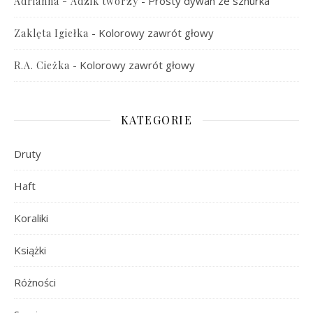
-
Prosty dywan ze sznurka
Adrianna - Adzik tworzy
-
Kolorowy zawrót głowy
Zaklęta Igiełka
-
Kolorowy zawrót głowy
R.A. Cieżka
KATEGORIE
Druty
Haft
Koraliki
Książki
Różności