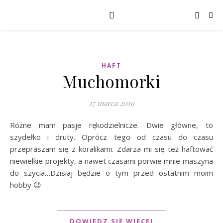
HAFT
Muchomorki
17 marca 2019
Różne mam pasje rękodzielnicze. Dwie główne, to
szydełko i druty. Oprócz tego od czasu do czasu
przepraszam się z koralikami. Zdarza mi się też haftować
niewielkie projekty, a nawet czasami porwie mnie maszyna
do szycia…Dzisiaj będzie o tym przed ostatnim moim
hobby 😉
DOWIEDZ SIĘ WIĘCEJ