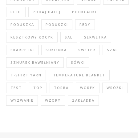
PLED
PODAJ DALEJ
PODKŁADKI
PODUSZKA
PODUSZKI
REDY
RESZTKOWY KOCYK
SAL
SERWETKA
SKARPETKI
SUKIENKA
SWETER
SZAL
SZNUREK BAWEŁNIANY
SÓWKI
T-SHIRT YARN
TEMPERATURE BLANKET
TEST
TOP
TORBA
WOREK
WRÓŻKI
WYZWANIE
WZORY
ZAKŁADKA